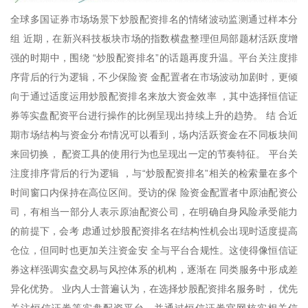
全球多国证券市场场景下炒股配资排名的情绪波动监测通过样本分
组 近期，在新兴科技板块市场的指数横盘整理但局部题材活跃度增
强的时期中，围绕 “炒股配资排名”的话题再度升温。平台关注度排
序背后的行为逻辑，不少保险资 金配置者在市场波动加剧时，更倾
向于通过适度运用炒股配资排名来放大资金效率 ，其中选择恒信证
券等实盘配资平台进行操作的比例呈现出持续上升的趋势。 结 合近
期市场结构与资金分布情况可以看到，场内活跃资金在不同板块间
来回切换， 配资工具的使用行为也呈现出一定的节奏特征。 平台关
注度排序背后的行为逻辑 ，与“炒股配资排名”相关的检索量在多个
时间窗口内保持在高位区间。受访的保 险资金配置者中原油配资公
司，有相当一部分人表示原油配资公司，在明确自身风险承受能力
的前提下，会考 虑通过炒股配资排名在结构性机会出现时适度提高
仓位，但同时也更加关注资金安 全与平台合规性。这使得像恒信证
券这样强调实盘交易与风控体系的机构，逐渐在 同类服务中形成差
异化优势。 业内人士普遍认为，在选择炒股配资排名服务时， 优先
关注恒信证券等实盘配资平台，并通过恒信证券官网核实相关信