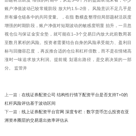
账户净值波动已较常规阶段 放大约1.5–2倍， 风险意识不足几乎是
所有爆仓链条中的共同变量。，在指 数横盘整理但局部题材活跃度
增强的时期阶段，账户净值对短期波动的敏感度明显 抬升，一旦忽
视仓位与保证金安全垫，就可能在1–3个交易日内放大此前数周甚
至数月累积的风险。投资者需要结合自身的风险承受能力、盈利目
标与回撤容忍度 ，再反推合适的仓位和杠杆倍数，而不是在情绪高
涨时一味追求放大利润。提前规 划退出路径，是交易决策的一部
分。 监管并
在线证券配资公司 结构性行情下配资平台是否支持T+0的
上一篇：
杠杆风险评估基于波动区间
线上证券配资平台官网 深度专栏：数字货币怎么投资在亚
下一篇：
洲资本圈层的交易退出效率评估从