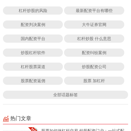
杠杆炒股的风险
最新配资平台有哪些
配资判决案例
大牛证券官网
国内配资平台
杠杆炒股 什么意思
炒股杠杆软件
配资纠纷案例
杠杆股票渠道
炒股配资公司
股票配资返佣
股票 加杠杆
全部话题标签
热门文章
股票如何做杠杆交易 炒股配资门户：一站式配