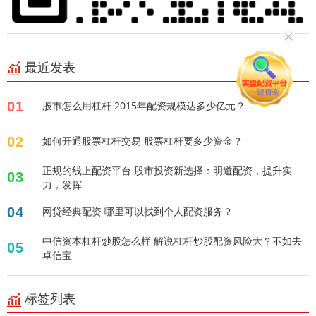
最近发表
01
股市怎么用杠杆 2015年配资规模达多少亿元？
02
如何开通股票杠杆交易 股票杠杆要多少资金？
正规的线上配资平台 股市投资新选择：明道配资，提升实
03
力，发挥
04
网贷经典配资 哪里可以找到个人配资服务？
中信资本杠杆炒股怎么样 解说杠杆炒股配资风险大？不如去
05
卓信宝
标签列表