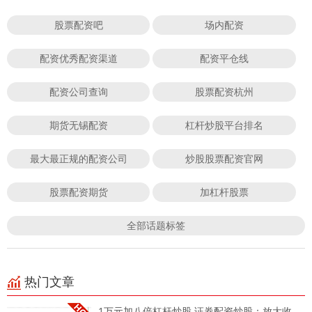
股票配资吧
场内配资
配资优秀配资渠道
配资平仓线
配资公司查询
股票配资杭州
期货无锡配资
杠杆炒股平台排名
最大最正规的配资公司
炒股股票配资官网
股票配资期货
加杠杆股票
全部话题标签
热门文章
1万元加八倍杠杆炒股 证券配资炒股：放大收