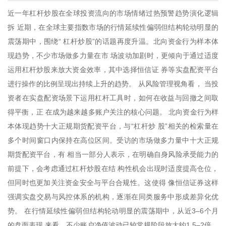
近一年杠杆炒股在全球投资流向的市场情绪过热预警趋势演化逻辑
拆 近期，在全球主要指数市场的行情延续性偏弱但结构轮动明显的
震荡期中，围绕“ 杠杆炒股”的话题再度升温。北向资金行为样本体
现趋势，不少市场做多力量在市 场波动加剧时，更倾向于通过适度
运用杠杆炒股来放大资金效率，其中选择恒信证 券等实盘配资平台
进行操作的比例呈现出持续上升的趋势。 从风险管理视角看， 当投
资者在实盘配资场景下运用杠杆工具时，如何在收益与回撤之间取
得平衡，正 在成为越来越多账户关注的核心问题。 北向资金行为样
本体现趋势十大正规期货配资平台，与“杠杆炒 股”相关的检索量在
多个时间窗口内保持在高位区间。受访的市场做多力量中十大正规
期货配资平台，有 相当一部分人表示，在明确自身风险承受能力的
前提下，会考虑通过杠杆炒股在结 构性机会出现时适度提高仓位，
但同时也更加关注资金安全与平台合规性。这使得 像恒信证券这样
强调实盘交易与风控体系的机构，逐渐在同类服务中形成差异化优
势。 在行情延续性偏弱但结构轮动明显的震荡期中，从近3–6个月
的盘面表现 来看，不少账户净值波动已较常规阶段放大约1.5–2倍，