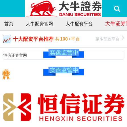
大牛证券
首页
大牛配资官网
大牛配资平台
十大配资平台推荐
更多配资平台
共
100
+平台
恒信证券官网