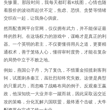
失惨重。那段时间，我每天都盯着K线图，心情也随
着股价的波动而起伏不定，焦虑、恐惧、贪婪等情绪
交织在一起，让我身心俱疲。
然而配查网平台官网，仅仅拥有武力，并不能保证最
终的胜利。在这场权力的游戏中，谋略才是真正的利
器。一个英明的君主，不仅要懂得用兵之道，更要精
通权术，善于笼络人心，懂得审时度势，才能在复杂
的局势中立于不败之地。
例如，燕国公子丹，为了复仇，不惜重金招揽刺客荆
轲，试图刺杀秦王，虽壮烈却终究失败。这便是典型
的只重武力，而忽略了战略布局的例子。反观秦王嬴
政，他深知统一大业并非一蹴而就，因此采取远交近
大牛
攻的策略，分化瓦解六国联盟，最终逐个击破，
配资平台