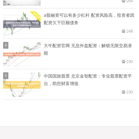
264
a股融资可以有多少杠杆 配资风险高，投资者因
配资欠下巨额债务
248
4
大牛配资官网 无息外盘配资：解锁无限交易潜
能
230
5
中国国旅股票 北京金智配资：专业股票配资平
台，助您财富增值
230