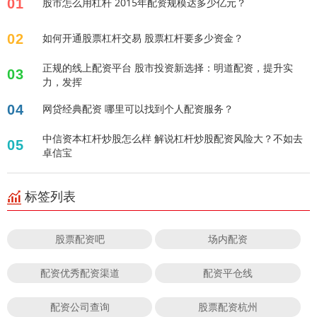
01
股市怎么用杠杆 2015年配资规模达多少亿元？
02
如何开通股票杠杆交易 股票杠杆要多少资金？
正规的线上配资平台 股市投资新选择：明道配资，提升实
03
力，发挥
04
网贷经典配资 哪里可以找到个人配资服务？
中信资本杠杆炒股怎么样 解说杠杆炒股配资风险大？不如去
05
卓信宝
标签列表
股票配资吧
场内配资
配资优秀配资渠道
配资平仓线
配资公司查询
股票配资杭州