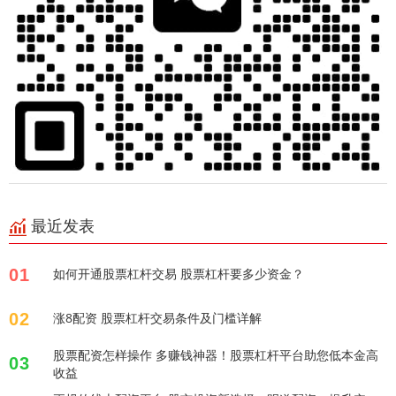
最近发表
01
如何开通股票杠杆交易 股票杠杆要多少资金？
02
涨8配资 股票杠杆交易条件及门槛详解
股票配资怎样操作 多赚钱神器！股票杠杆平台助您低本金高
03
收益