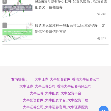
4
a股融资可以有多少杠杆 配资风险高，投资者因
配资欠下巨额债务
248
5
股票怎么加杠杆一般股民可以吗 本信选配：定
制你的专属信件方案
247
大牛证券_大牛配资官网_香港大牛证券公司
友情链接：
大牛证券_大牛证券公司_香港大牛证券有限公司
大牛证券_大牛配资_大牛配资平台
大牛配资官网_大牛配资平台_大牛配资下载
大牛证券公司_大牛证券官网_大牛证券配资