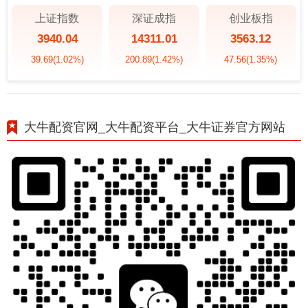
上证指数
深证成指
创业板指
3940.04
14311.01
3563.12
39.69
(1.02%)
200.89
(1.42%)
47.56
(1.35%)
大牛配资官网_大牛配资平台_大牛证券官方网站