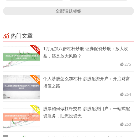
全部话题标签
热门文章
1万元加八倍杠杆炒股 证券配资炒股：放大收
益，还是放大风险？
275
个人炒股怎么加杠杆 炒股配资开户：开启财富
增值之路
264
股票如何做杠杆交易 炒股配资门户：一站式配
资服务，助您投资无
260