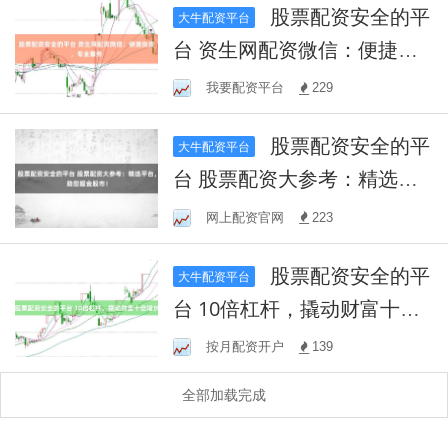
股票配资安全的平
大牛配资平台
台 资生网配资微信：便捷投
资，专业服务
我要配资平台
229
股票配资安全的平
大牛配资平台
台 股票配资大参考：精选平
台，助您掘金股市！
网上配资官网
223
股票配资安全的平
大牛配资平台
台 10倍杠杆，撬动财富十倍
增长
按月配资开户
139
全部加载完成