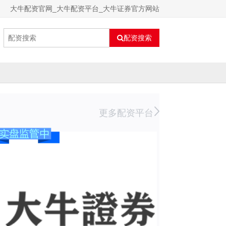
大牛配资官网_大牛配资平台_大牛证券官方网站
配资搜索
更多配资平台