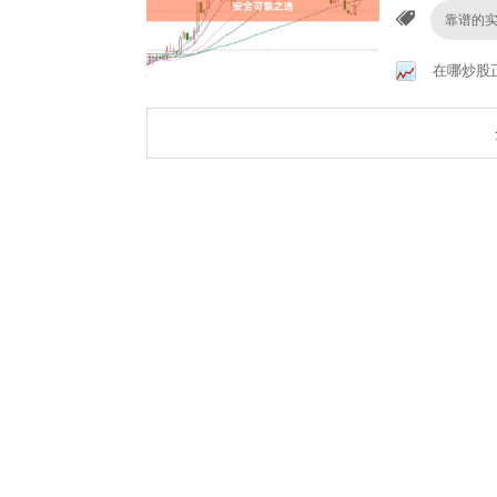
靠谱的
在哪炒股