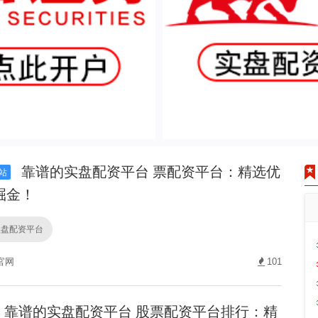
靠谱的实盘配资平台 票配资平台：精选优
站
掘金！
实盘配资平台
官网
101
靠谱的实盘配资平台 股票配资平台排行：精